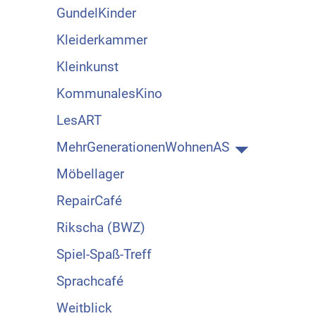
GundelKinder
Kleiderkammer
Kleinkunst
KommunalesKino
LesART
MehrGenerationenWohnenAS
Möbellager
RepairCafé
Rikscha (BWZ)
Spiel-Spaß-Treff
Sprachcafé
Weitblick