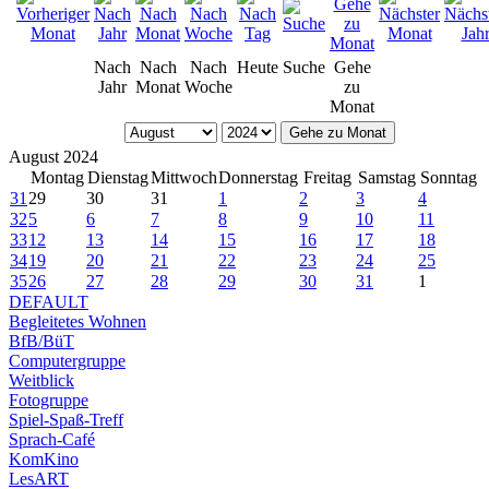
Nach
Nach
Nach
Heute
Suche
Gehe
Jahr
Monat
Woche
zu
Monat
Gehe zu Monat
August 2024
Montag
Dienstag
Mittwoch
Donnerstag
Freitag
Samstag
Sonntag
31
29
30
31
1
2
3
4
32
5
6
7
8
9
10
11
33
12
13
14
15
16
17
18
34
19
20
21
22
23
24
25
35
26
27
28
29
30
31
1
DEFAULT
Begleitetes Wohnen
BfB/BüT
Computergruppe
Weitblick
Fotogruppe
Spiel-Spaß-Treff
Sprach-Café
KomKino
LesART