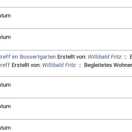
atum
atum
reff im Bossertgarten
Erstellt von:
Willibald Fritz
:: 
reff
Erstellt von:
Willibald Fritz
:: Begleitetes Wohne
atum
atum
atum