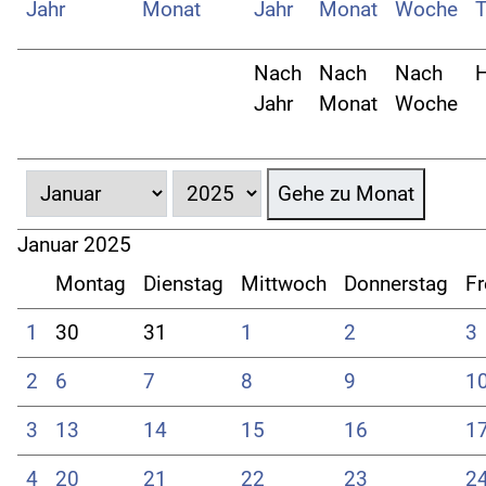
Nach
Nach
Nach
H
Jahr
Monat
Woche
Gehe zu Monat
Januar 2025
Montag
Dienstag
Mittwoch
Donnerstag
Fr
1
30
31
1
2
3
2
6
7
8
9
1
3
13
14
15
16
1
4
20
21
22
23
2